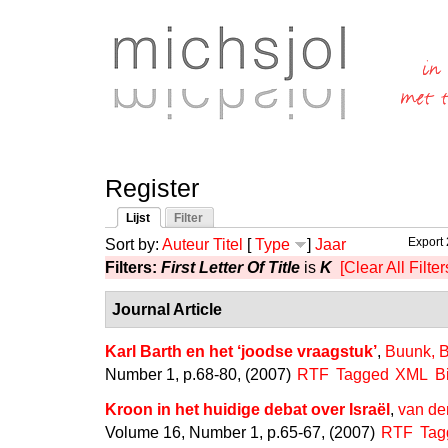
Register
Lijst
Filter
Sort by:
Auteur
Titel
[
Type
]
Jaar
Export 
Filters:
First Letter Of Title
is
K
[Clear All Filter
Journal Article
Karl Barth en het ‘joodse vraagstuk’
,
Buunk, B
Number 1, p.68-80, (2007)
RTF
Tagged
XML
B
Kroon in het huidige debat over Israël
,
van den
Volume 16, Number 1, p.65-67, (2007)
RTF
Tag